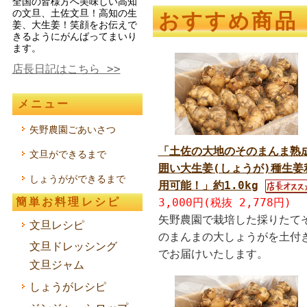
全国の皆様方へ美味しい高知
の文旦、土佐文旦！高知の生
おすすめ商品
姜、大生姜！笑顔をお伝えで
きるようにがんばってまいり
ます。
店長日記はこちら >>
メニュー
矢野農園ごあいさつ
「土佐の大地のそのまんま熟
文旦ができるまで
囲い大生姜(しょうが)種生姜
しょうがができるまで
用可能！」約1.0kg
簡単お料理レシピ
3,000円(税抜 2,778円)
矢野農園で栽培した採りたて
文旦レシピ
のまんまの大しょうがを土付
文旦ドレッシング
でお届けいたします。
文旦ジャム
しょうがレシピ