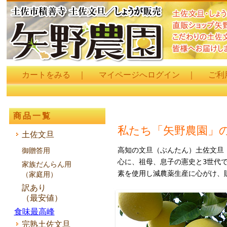
カートをみる
｜
マイページへログイン
｜
ご利
商品一覧
私たち「矢野農園」
土佐文旦
高知の文旦（ぶんたん）土佐文旦
御贈答用
心に、祖母、息子の憲史と3世代
家族だんらん用
素を使用し減農薬生産に心がけ、
（家庭用）
訳あり
（最安値）
食味最高峰
完熟土佐文旦