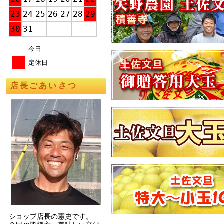
23
24
25
26
27
28
29
30
31
今日
定休日
店長ごあいさつ
ショップ店長の憲史です。