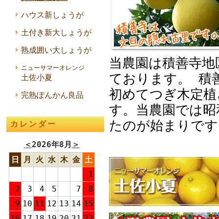
ハウス新しょうが
土付き新大しょうが
熟成囲い大しょうが
当農園は積善寺地
ニューサマーオレンジ
ております。 積
土佐小夏
初めてつぎ木定植
完熟ぽんかん良品
す。当農園では昭
たのが始まりです
カレンダー
＜
2026年8月
＞
日
月
火
水
木
金
土
1
2
3
4
5
6
7
8
9
10
11
12
13
14
15
16
17
18
19
20
21
22