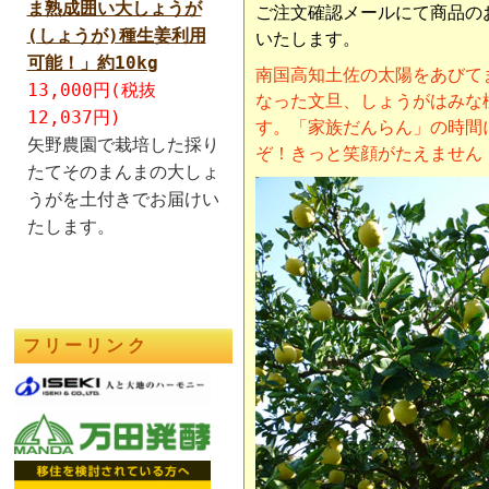
ま熟成囲い大しょうが
ご注文確認メールにて商品の
(しょうが)種生姜利用
いたします。
可能！」約10kg
南国高知土佐の太陽をあびて
13,000円(税抜
なった文旦、しょうがはみな
12,037円)
す。「家族だんらん」の時間
矢野農園で栽培した採り
ぞ！きっと笑顔がたえません
たてそのまんまの大しょ
うがを土付きでお届けい
たします。
フリーリンク