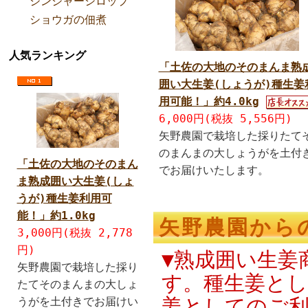
ジンジャーシロップ
ショウガの佃煮
人気ランキング
「土佐の大地のそのまんま熟
囲い大生姜(しょうが)種生姜
用可能！」約4.0kg
6,000円(税抜 5,556円)
矢野農園で栽培した採りたて
のまんまの大しょうがを土付
「土佐の大地のそのまん
でお届けいたします。
ま熟成囲い大生姜(しょ
うが)種生姜利用可
能！」約1.0kg
矢野農園から
3,000円(税抜 2,778
円)
▼熟成囲い生姜
矢野農園で栽培した採り
す。種生姜と
たてそのまんまの大しょ
姜としてのご
うがを土付きでお届けい