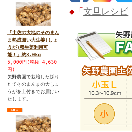
◆「
文旦レシピ
「土佐の大地のそのまん
ま熟成囲い大生姜(しょ
うが)種生姜利用可
能！」約3.0kg
5,000円(税抜 4,630
円)
矢野農園で栽培した採り
たてそのまんまの大しょ
うがを土付きでお届けい
たします。