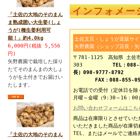
インフォメー
「土佐の大地のそのまん
ま熟成囲い大生姜(しょ
うが)種生姜利用可
能！」約4.0kg
土佐文旦・しょうが直販サイ
6,000円(税抜 5,556
矢野農園（ショップ店長：矢
円)
〒781-1125 高知県 土佐
矢野農園で栽培した採り
303
TEL：088-
たてそのまんまの大しょ
長）090-9777-8792
うがを土付きでお届けい
FAX：088-855-05
たします。
お電話での受付（定休日を除
月曜～金曜（9:30～16：00
お問い合わせフォームはこち
商品は在庫限りとさせていた
いただきました商品が在庫切
TEL、またはメールでご連絡
「土佐の大地のそのまん