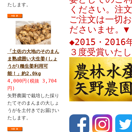
たします。
ください。注文
ご注文は一切
ださいませ。▼
◆2015・20
３度受賞いたし
「土佐の大地のそのまん
ま熟成囲い大生姜(しょ
うが)種生姜利用可
能！」約2.0kg
4,000円(税抜 3,704
円)
矢野農園で栽培した採り
たてそのまんまの大しょ
うがを土付きでお届けい
たします。