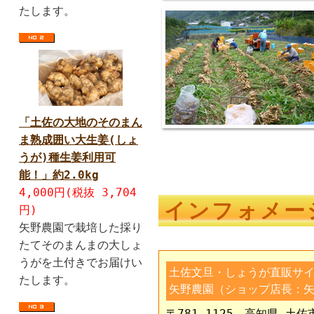
たします。
「土佐の大地のそのまん
ま熟成囲い大生姜(しょ
うが)種生姜利用可
能！」約2.0kg
4,000円(税抜 3,704
インフォメー
円)
矢野農園で栽培した採り
たてそのまんまの大しょ
うがを土付きでお届けい
土佐文旦・しょうが直販サ
たします。
矢野農園（ショップ店長：矢
〒781-1125 高知県 土佐