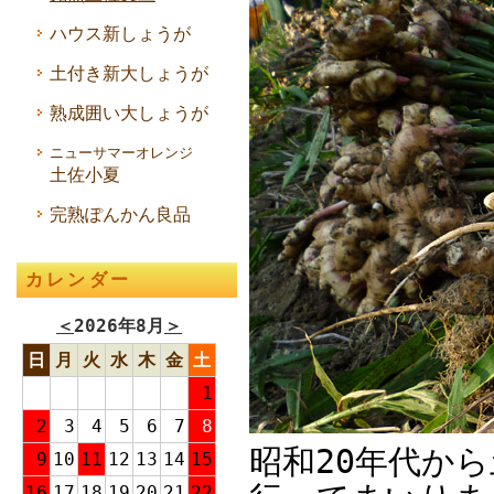
ハウス新しょうが
土付き新大しょうが
熟成囲い大しょうが
ニューサマーオレンジ
土佐小夏
完熟ぽんかん良品
カレンダー
＜
2026年8月
＞
日
月
火
水
木
金
土
1
2
3
4
5
6
7
8
昭和20年代か
9
10
11
12
13
14
15
16
17
18
19
20
21
22