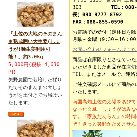
303
TEL：088-
長）090-9777-8792
FAX：088-855-0590
お電話での受付（定休日を除
「土佐の大地のそのまん
月曜～金曜（9:30～16：00
ま熟成囲い大生姜(しょ
うが)種生姜利用可
お問い合わせフォームはこち
能！」約3.0kg
商品は在庫限りとさせていた
5,000円(税抜 4,630
いただきました商品が在庫切
円)
TEL、またはメールでご連
矢野農園で栽培した採り
ご注文確認メールにて商品の
たてそのまんまの大しょ
いたします。
うがを土付きでお届けい
南国高知土佐の太陽をあびて
たします。
なった文旦、しょうがはみな
す。「家族だんらん」の時間
ぞ！きっと笑顔がたえません