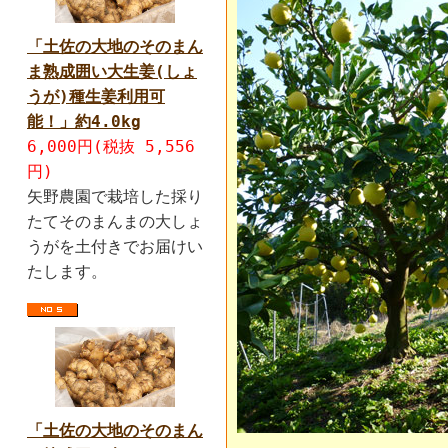
「土佐の大地のそのまん
ま熟成囲い大生姜(しょ
うが)種生姜利用可
能！」約4.0kg
6,000円(税抜 5,556
円)
矢野農園で栽培した採り
たてそのまんまの大しょ
うがを土付きでお届けい
たします。
「土佐の大地のそのまん