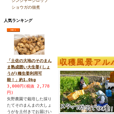
ジンジャーシロップ
ショウガの佃煮
人気ランキング
収穫風景アル
「土佐の大地のそのまん
ま熟成囲い大生姜(しょ
うが)種生姜利用可
能！」約1.0kg
3,000円(税抜 2,778
円)
矢野農園で栽培した採り
たてそのまんまの大しょ
うがを土付きでお届けい