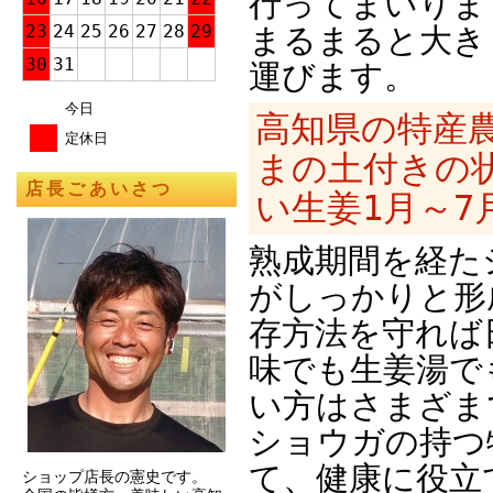
行ってまいりま
23
24
25
26
27
28
29
まるまると大き
30
31
運びます。
今日
高知県の特産
定休日
まの土付きの
店長ごあいさつ
い生姜1月～7
熟成期間を経た
がしっかりと形
存方法を守れば
味でも生姜湯で
い方はさまざま
ショウガの持つ
て、健康に役立
ショップ店長の憲史です。