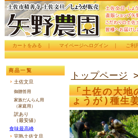
カートをみる
｜
マイページへログイン
｜
ご利
商品一覧
トップページ
土佐文旦
「土佐の大地
御贈答用
ょうが)種生姜
家族だんらん用
（家庭用）
訳あり
（最安値）
食味最高峰
完熟土佐文旦