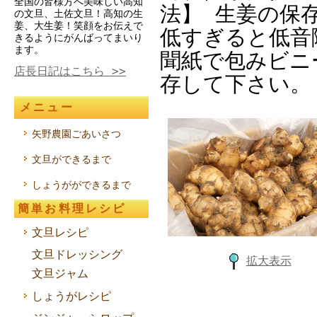
全国の皆様方へ美味しい高知
法】 生姜の保存
の文旦、土佐文旦！高知の生
姜、大生姜！笑顔をお伝えで
低すぎると低音
きるようにがんばってまいり
ます。
聞紙で包みビニ
店長日記はこちら >>
存して下さい。
メニュー
矢野農園ごあいさつ
文旦ができるまで
しょうがができるまで
簡単お料理レシピ
文旦レシピ
文旦ドレッシング
拡大表示
文旦ジャム
しょうがレシピ