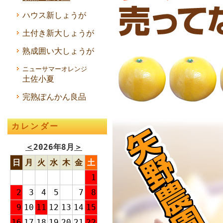
ハウス新しょうが
土付き新大しょうが
熟成囲い大しょうが
ニューサマーオレンジ
土佐小夏
完熟ぽんかん良品
カレンダー
＜
2026年8月
＞
日
月
火
水
木
金
土
1
2
3
4
5
6
7
8
9
10
11
12
13
14
15
16
17
18
19
20
21
22