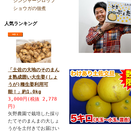
ジンジャーシロップ
ショウガの佃煮
人気ランキング
「土佐の大地のそのまん
ま熟成囲い大生姜(しょ
うが)種生姜利用可
能！」約1.0kg
3,000円(税抜 2,778
円)
矢野農園で栽培した採り
たてそのまんまの大しょ
うがを土付きでお届けい