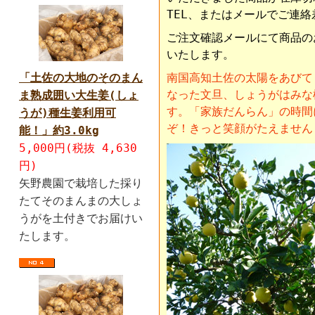
TEL、またはメールでご連
ご注文確認メールにて商品の
いたします。
「土佐の大地のそのまん
南国高知土佐の太陽をあびて
なった文旦、しょうがはみな
ま熟成囲い大生姜(しょ
す。「家族だんらん」の時間
うが)種生姜利用可
ぞ！きっと笑顔がたえません
能！」約3.0kg
5,000円(税抜 4,630
円)
矢野農園で栽培した採り
たてそのまんまの大しょ
うがを土付きでお届けい
たします。