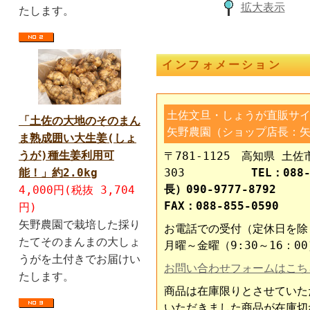
拡大表示
たします。
インフォメーション
土佐文旦・しょうが直販サ
「土佐の大地のそのまん
矢野農園（ショップ店長：矢
ま熟成囲い大生姜(しょ
うが)種生姜利用可
〒781-1125 高知県 土佐
能！」約2.0kg
303
TEL：088-
長）090-9777-8792
4,000円(税抜 3,704
FAX：088-855-0590
円)
矢野農園で栽培した採り
お電話での受付（定休日を除
たてそのまんまの大しょ
月曜～金曜（9:30～16：00
うがを土付きでお届けい
お問い合わせフォームはこち
たします。
商品は在庫限りとさせていた
いただきました商品が在庫切