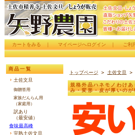
カートをみる
｜
マイページへログイン
｜
ご利
商品一覧
トップページ
>
土佐文旦
土佐文旦
規格外品ハネモノわけあ
御贈答用
み・変形・皮が厚いの
家族だんらん用
（家庭用）
訳あり
（最安値）
食味最高峰
完熟土佐文旦