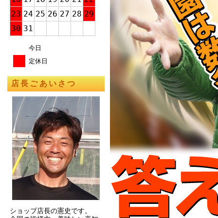
23
24
25
26
27
28
29
30
31
今日
定休日
店長ごあいさつ
ショップ店長の憲史です。