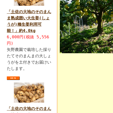
「土佐の大地のそのまん
ま熟成囲い大生姜(しょ
うが)種生姜利用可
能！」約4.0kg
6,000円(税抜 5,556
円)
矢野農園で栽培した採り
たてそのまんまの大しょ
うがを土付きでお届けい
たします。
「土佐の大地のそのまん